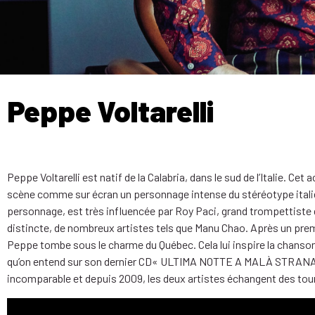
Peppe Voltarelli
Peppe Voltarelli est natif de la Calabria, dans le sud de l’Italie. C
scène comme sur écran un personnage intense du stéréotype itali
personnage, est très influencée par Roy Paci, grand trompettiste 
distincte, de nombreux artistes tels que Manu Chao. Après un premi
Peppe tombe sous le charme du Québec. Cela lui inspire la chanson 
qu’on entend sur son dernier CD« ULTIMA NOTTE A MALÀ STRANA ». 
incomparable et depuis 2009, les deux artistes échangent des tourn