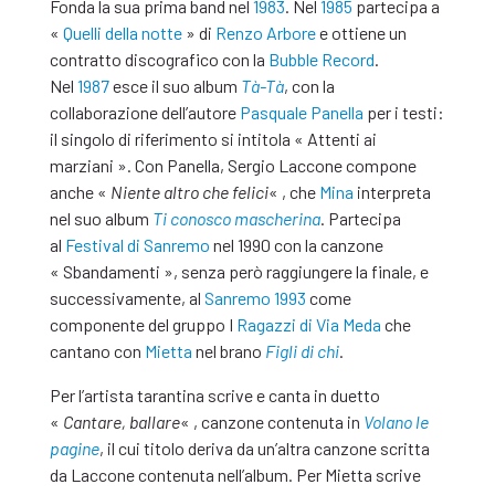
Fonda la sua prima band nel
1983
. Nel
1985
partecipa a
«
Quelli della notte
» di
Renzo Arbore
e ottiene un
contratto discografico con la
Bubble Record
.
Nel
1987
esce il suo album
Tà-Tà
, con la
collaborazione dell’autore
Pasquale Panella
per i testi:
il singolo di riferimento si intitola « Attenti ai
marziani ». Con Panella, Sergio Laccone compone
anche «
Niente altro che felici
« , che
Mina
interpreta
nel suo album
Ti conosco mascherina
. Partecipa
al
Festival di Sanremo
nel 1990 con la canzone
« Sbandamenti », senza però raggiungere la finale, e
successivamente, al
Sanremo
1993
come
componente del gruppo I
Ragazzi di Via Meda
che
cantano con
Mietta
nel brano
Figli di chi
.
Per l’artista tarantina scrive e canta in duetto
«
Cantare, ballare
« , canzone contenuta in
Volano le
pagine
, il cui titolo deriva da un’altra canzone scritta
da Laccone contenuta nell’album. Per Mietta scrive