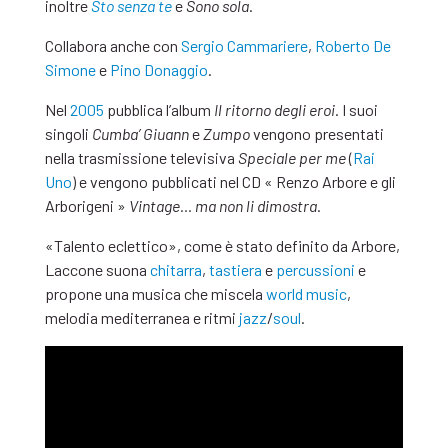
inoltre
Sto senza te
e
Sono sola
.
Collabora anche con
Sergio Cammariere
,
Roberto De
Simone
e
Pino Donaggio
.
Nel
2005
pubblica l’album
Il ritorno degli eroi
. I suoi
singoli
Cumba’ Giuann
e
Zumpo
vengono presentati
nella trasmissione televisiva
Speciale per me
(
Rai
Uno
) e vengono pubblicati nel CD « Renzo Arbore e gli
Arborigeni »
Vintage… ma non li dimostra
.
«Talento eclettico», come è stato definito da Arbore,
Laccone suona
chitarra
,
tastiera
e
percussioni
e
propone una musica che miscela
world music
,
melodia mediterranea e ritmi
jazz
/
soul
.